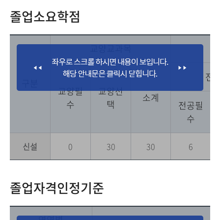
졸업소요학점
교양교과목
전
구분
교양필
교양선
소계
수
택
전공필
수
신설
0
30
30
6
졸업자격인정기준
영역별