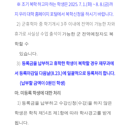
※
조기 복학 하고자 하는 학생은
2025. 7. 1.(
화
) ~ 8. 8.(
금
)
까
지 우리 대학 홈페이지 포
털
에서 복학신청을 하시기 바랍니다
.
2)
군휴학자 중 학기개시
3
주 이내에 전역이 가능한 자와
휴가로 사실상 수업 출석이
가능한 군 전역예정자도 복
학할 수
.
있습니다
3)
등록금을 납부하고 휴학한 학생이 복학할 경우 재무과에
서 등록마감일 다음날
(8.23.)
에 일괄적으로 등록처리 합니다
.
(
납부할 금액이
0
원인 학생
)
마
.
미등록 학생에 대한 처리
1)
(
)
등록금을 납부하고 수강신청
수강
을 하지 않은
54
1
학생은 학칙 제
조 제
항에 따라 학사경고를 받게
.
됩니다