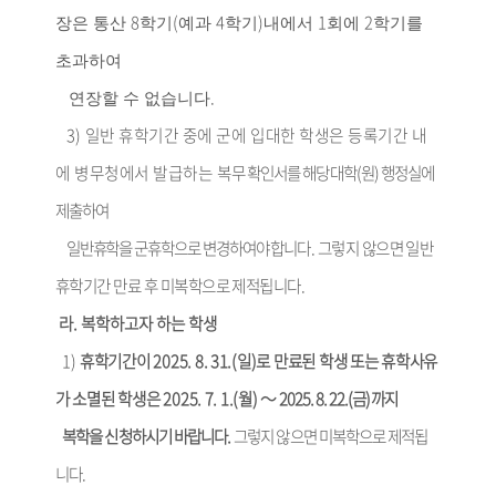
8
(
4
)
1
2
장은 통산
학기
예과
학기
내에서
회에
학기를
초과하여
.
연장할 수 없습니다
3)
일반 휴학기간 중에 군에 입대한 학생은 등록기간 내
에 병무청에서 발급하는 복무
확인서를 해당 대학
(
원
)
행정실에
제출하여
일반휴학을 군휴학으로 변경하여야 합니
다
.
그렇지 않으면 일반
휴학기간 만료 후 미복학으로 제적됩니다
.
라
.
복학하고자 하는 학생
1)
휴학기간이
2025. 8. 31.(
일
)
로 만료된 학생 또는 휴학사유
가 소멸된 학생은
2025. 7. 1.(
월
)
～
2025. 8. 22.(
금
)
까지
복학을 신청하시기 바랍니다
.
그렇지 않으면 미복학으로 제적됩
니다
.