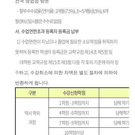
전국 영업점 방문
-
할부 수수료율
(
연이율
) :
2
개월
(7.5%), 3
∼
5
개월
(8.5%), 6
개
월
(9%)
[
일시불은 수수료 없음
]
사
.
수업연한초과 등록자 등록금 납부
1)
수업연한이 지났으나 졸업에 필요한 소요학점을 취득하지
못하여 등록한 학생의 등록금은
교학규정 제
14
조 제
5
항 및
대학원 교학규정 제
15
조 제
3
항
다음 각 호의 기준에 따라 징
수
,
하고
수강취소에 의한 차액은 별도 절차에 의하여
.
반환하게 됩니다
구분
수강신청학점
1
학점
- 3
학점까지
당해 학기 
4
학점
- 6
학점까지
당해
학기
등
학사 학위
과정
7
학점
- 9
학점까지
당해 학기 
10
학점이상