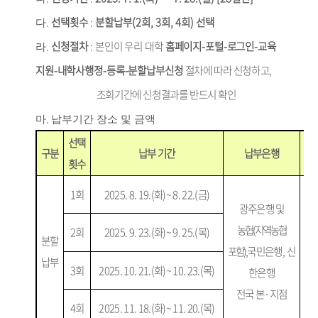
.
선택횟수
:
분할납부
(2
회
, 3
회
, 4
회
)
선택
다
.
신청절차
:
본인이 우리 대학
홈페이지
-
포털
-
로그인
-
교육
라
지원
-
내학사행정
-
등록
-
분할납부신청
절차에 따라 신청하고
,
조회기간에 신청결과를 반드시 확인
.
마
납부기간 장소 및 금액
선택
구분
납부 기간
납부은행
횟수
1
회
2025. 8. 19.(
화
)
~ 8. 22.(
금
)
광주은행 및
농협
(
지역농협
2
회
2025. 9. 23.(
화
)
~ 9. 25.(
목
)
분할
본
포함
),
국민은행
,
신
납부
납
3
회
2025. 10. 21.(
화
)
~ 10. 23.(
목
)
한은행
전국 본
·
지점
4
회
2025. 11. 18.(
화
)
~ 11. 20.(
목
)