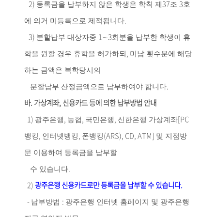
2)
37
3
등록금을 납부하지 않은 학생은 학칙 제
조
호
.
에 의거 미등록으로 제적됩니다
3)
1
∼
3
분할납부 대상자중
회분을 납부한 학생이 휴
,
학을 원할 경우 휴학을 허가하되
미납 횟수분에 해당
하는 금액은 복학당시의
.
분할납부 산정금액으로 납부하여야 합니다
바
.
가상계좌
,
신용카드 등에 의한 납부방법 안내
1)
,
,
,
[PC
광주은행
농협
국민은행
신한은행 가상계좌
,
,
(ARS), CD, ATM]
뱅킹
인터넷뱅킹
폰뱅킹
및 지점방
문 이용하여 등록금을 납부할
.
수 있습니다
2)
광주은행 신용카드로만 등록금을 납부할 수 있습니다
.
-
:
납부방법
광주은행 인터넷 홈페이지 및 광주은행