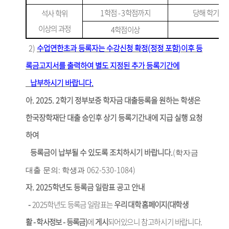
1
학점
- 3
학점까지
당해 학기 
석사 학위
이상의 과정
4
학점이상
2)
수업연한초과 등록자는 수강신청 확정
(
정정 포함
)
이후 등
록금고지서를 출력하여 별도 지정된 추가 등록기간에
납부하시기 바랍니다
.
아
.
2025. 2
학기 정부보증 학자금 대출등록을 원하는 학생은
한국장학재단 대출 승인후 상기 등록기간내에 지급 실행 요청
하여
등록금이 납부될 수 있도록 조치하시기 바랍니다
.
(
학자금
:
062-530-1084)
대출 문의
학생과
자
. 2025
학년도 등록금 일람표 공고 안내
-
2025
학년도 등록금 일람표는
우리 대학 홈페이지
(
대학생
활
-
학사정보
-
등록금
)
에
게시
되어
있으니 참고하시기 바랍니다
.