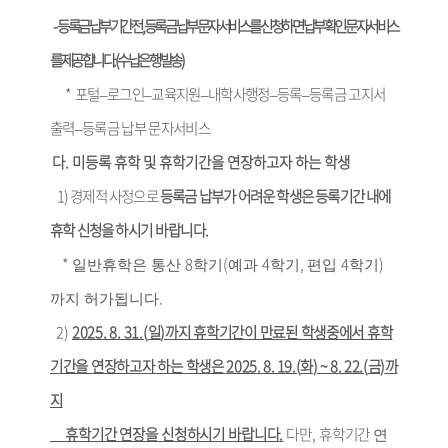
-
등록금 납부기간 전
,
등록금 납부 문자서비스를 신청하면 납부 확인 문자서비스
를 제공합니다
.(
수납은행 발송
)
*
포털
–
로그인
–
교육지원
–
내학사행정
–
등록
–
등록금 고지서
출력
–
등록금 납부 문자서비스
다
.
미등록 휴학 및 휴학기간을 연장하고자 하는 학생
1)
경제적 사정으로
등록금 납부가 어려운 학생은 등록기간 내에
휴학 신청을 하시
기 바랍니다
.
*
8
(
4
,
4
)
일반휴학은 통산
학기
예과
학기
편입
학기
.
까지 허가됩니다
2)
2025. 8. 31.(
일
)
까지 휴학기간이 만료된 학생중에서 휴학
기간을 연장하고자 하는 학생은
2025. 8. 19.(
화
) ~ 8. 22.(
금
)
까
지
휴학기간 연장을 신청하시기 바랍니다
.
다만
,
휴학기간
연