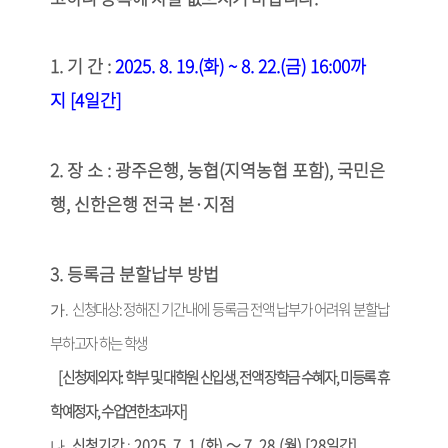
1.
기 간
:
2025. 8. 19.(
화
) ~ 8. 22.(
금
) 16:00
까
지
[4
일간
]
2.
장 소
:
광주은행
,
농협
(
지역농협 포함
),
국민은
행
,
신한은행 전국 본
·
지점
3.
등록금 분할납부 방법
.
신청대상
:
정해진 기간내에 등록금 전액 납부가 어려워 분할납
가
부
하고자 하는 학생
[
신청제외자
:
학부 및 대학원 신입생
,
전액 장학금 수혜자
,
미등록 휴
학예정자
,
수업연한초과자
]
.
신청기간
:
2025. 7. 1.(
화
)
～
7. 28.(
월
) [28
일간
]
나