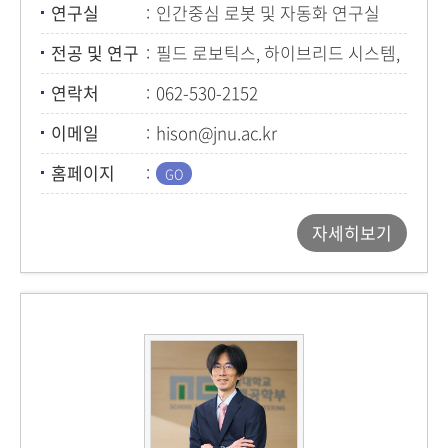
연구실
인간중심 로봇 및 자동화 연구실
(농생대 1호관 302호)
전공 및 연구
필드 로보틱스, 하이브리드 시스템,
시스템 및 합성 생물학, 농업용 로봇
연락처
062-530-2152
이메일
hison@jnu.ac.kr
홈페이지
자세히보기