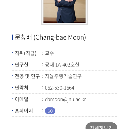
문창배 (Chang-bae Moon)
직위(직급)
교수
연구실
공대 1A-402호실
전공 및 연구
자율주행기술연구
연락처
062-530-1664
이메일
cbmoon@jnu.ac.kr
홈페이지
자세히보기