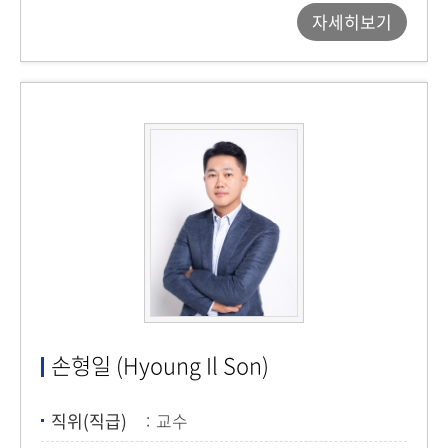
자세히보기
손형일 (Hyoung Il Son)
직위(직급)
교수