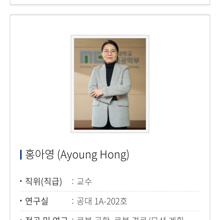
홍아영 (Ayoung Hong)
직위(직급)
교수
연구실
공대 1A-202호