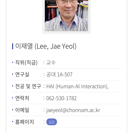
이재열 (Lee, Jae Yeol)
직위(직급)
교수
연구실
공대 1A-507
전공 및 연구
HAI (Human-AI Interaction),
산업인공지능, 가상/증강현실,
연락처
062-530-1782
스마트제조, 제조특화 Agentic AI
이메일
jaeyeol@chonnam.ac.kr
홈페이지