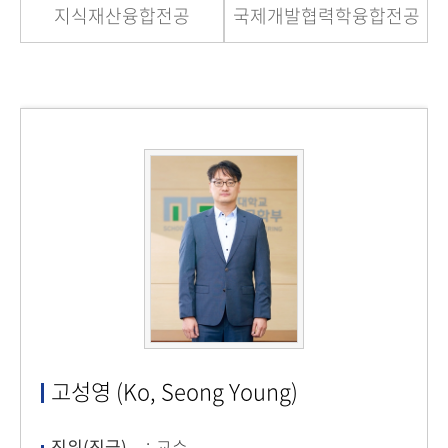
지식재산융합전공
국제개발협력학융합전공
고성영 (Ko, Seong Young)
직위(직급)
교수