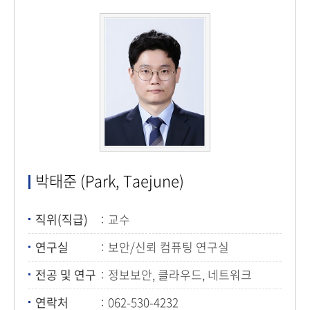
박태준 (Park, Taejune)
직위(직급)
교수
연구실
보안/신뢰 컴퓨팅 연구실
전공 및 연구
정보보안, 클라우드, 네트워크
연락처
062-530-4232