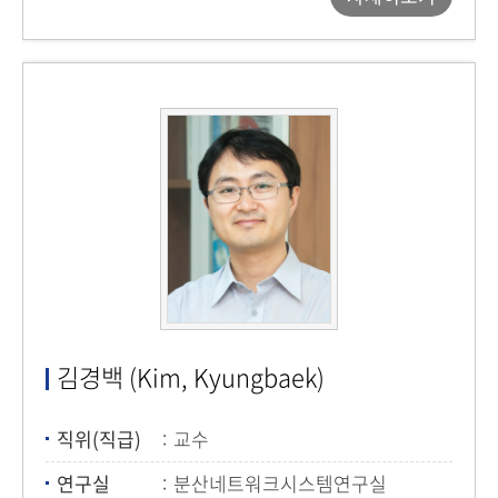
김경백 (Kim, Kyungbaek)
직위(직급)
교수
연구실
분산네트워크시스템연구실