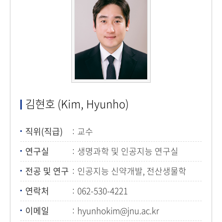
김현호 (Kim, Hyunho)
직위(직급)
교수
연구실
생명과학 및 인공지능 연구실
전공 및 연구
인공지능 신약개발, 전산생물학
연락처
062-530-4221
이메일
hyunhokim@jnu.ac.kr