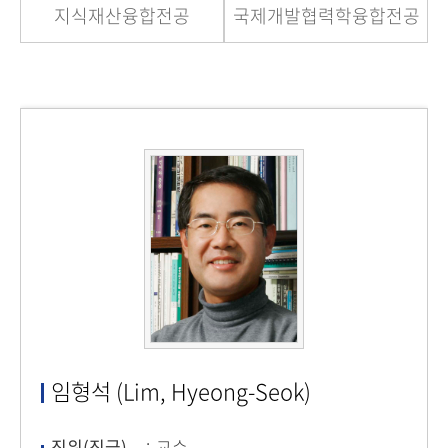
지식재산융합전공
국제개발협력학융합전공
임형석 (Lim, Hyeong-Seok)
직위(직급)
교수