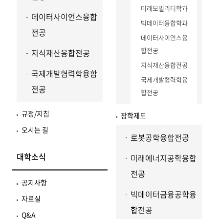
미래모빌리티학과
데이터사이언스융합
빅데이터융합학과
전공
데이터사이언스융
합전공
지식재산융합전공
지식재산융합전공
국제개발협력학융합
국제개발협력학융
전공
합전공
규정/지침
장학제도
오시는 길
로봇공학융합전공
대학소식
미래에너지공학융합
전공
공지사항
빅데이터금융공학융
자료실
합전공
Q&A