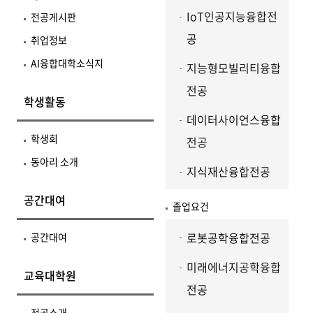
IoT인공지능융합전
전공게시판
공
취업정보
AI융합대학소식지
지능형모빌리티융합
전공
학생활동
데이터사이언스융합
학생회
전공
동아리 소개
지식재산융합전공
공간대여
졸업요건
로봇공학융합전공
공간대여
미래에너지공학융합
교육대학원
전공
전공소개