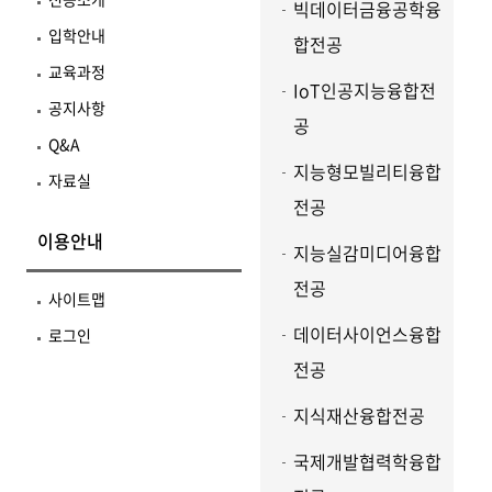
빅데이터금융공학융
입학안내
합전공
교육과정
IoT인공지능융합전
공지사항
공
Q&A
지능형모빌리티융합
자료실
전공
이용안내
지능실감미디어융합
전공
사이트맵
데이터사이언스융합
로그인
전공
지식재산융합전공
국제개발협력학융합