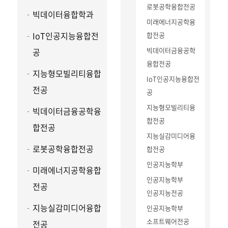
로봇공학융합전공
빅데이터융합학과
미래에너지공학융
IoT인공지능융합전
합전공
빅데이터금융공학
공
융합전공
지능형모빌리티융합
IoT인공지능융합전
전공
공
지능형모빌리티융
빅데이터금융공학융
합전공
합전공
지능실감미디어융
로봇공학융합전공
합전공
인공지능학부
미래에너지공학융합
인공지능학부
전공
인공지능전공
지능실감미디어융합
인공지능학부
소프트웨어전공
전공