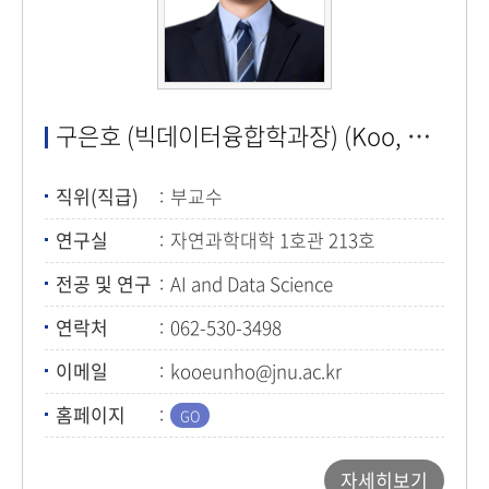
구은호 (빅데이터융합학과장) (Koo, Eunho)
직위(직급)
부교수
연구실
자연과학대학 1호관 213호
전공 및 연구
AI and Data Science
연락처
062-530-3498
이메일
kooeunho@jnu.ac.kr
홈페이지
자세히보기