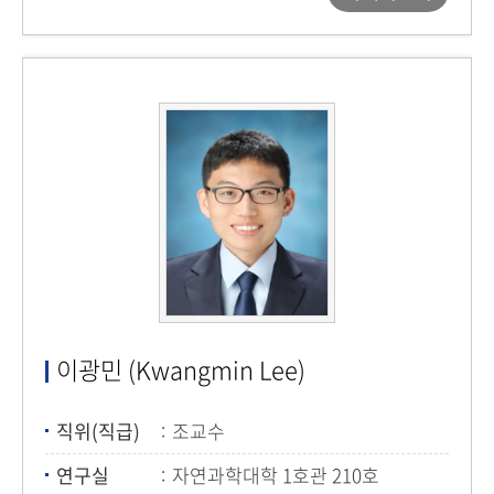
이광민 (Kwangmin Lee)
직위(직급)
조교수
연구실
자연과학대학 1호관 210호