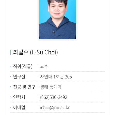
최일수 (Il-Su Choi)
직위(직급)
교수
연구실
자연대 1호관 205
전공 및 연구
생태 통계학
연락처
(062)530-3492
이메일
ichoi@jnu.ac.kr