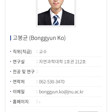
고봉균 (Bonggyun Ko)
직위(직급)
교수
연구실
자연과학대학 1호관 212호
전공 및 연구
연락처
062-530-3470
이메일
bonggyun.ko@jnu.ac.kr
홈페이지
-